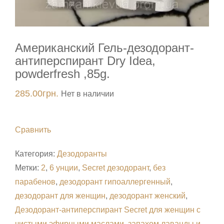
Американский Гель-дезодорант-
антиперспирант Dry Idea,
powderfresh ,85g.
285.00
грн.
Нет в наличии
Сравнить
Категория:
Дезодоранты
Метки:
2
,
6 унции
,
Secret дезодорант
,
без
парабенов
,
дезодорант гипоаллергенный
,
дезодорант для женщин
,
дезодорант женский
,
Дезодорант-антиперспирант Secret для женщин с
чистыми эфирными маслами
,
запахом лаванды и