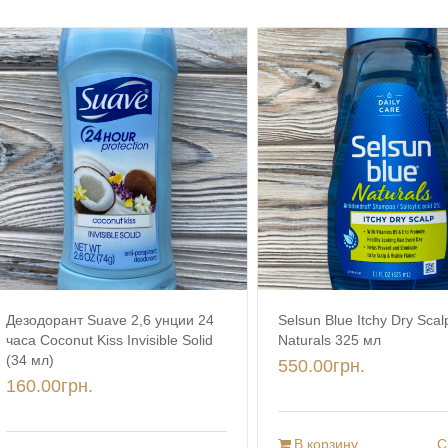
Selsun Blue Itchy Dry Scal
Дезодорант Suave 2,6 унции 24
Naturals 325 мл
часа Coconut Kiss Invisible Solid
(34 мл)
550.00
грн.
160.00
грн.
В корзину
С