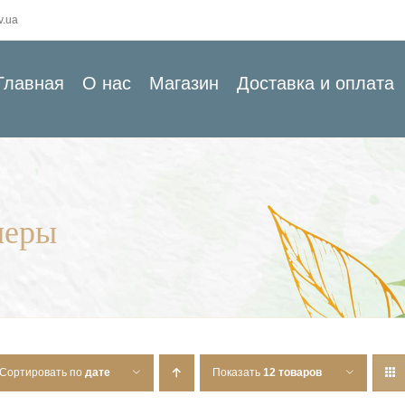
v.ua
Главная
О нас
Магазин
Доставка и оплата
неры
Сортировать по
дате
Показать
12 товаров