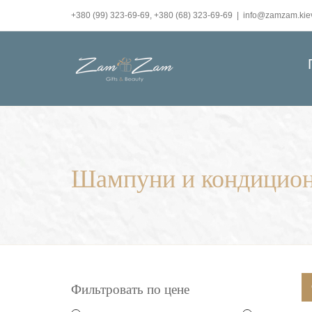
Skip
+380 (99) 323-69-69, +380 (68) 323-69-69
|
info@zamzam.kie
to
content
Шампуни и кондицио
Фильтровать по цене