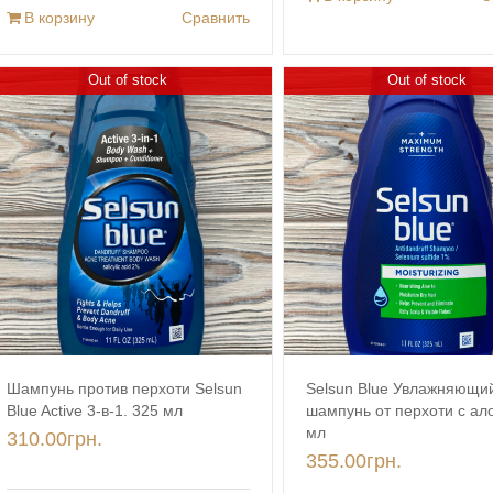
В корзину
Сравнить
Out of stock
Out of stock
Шампунь против перхоти Selsun
Selsun Blue Увлажняющи
Blue Active 3-в-1. 325 мл
шампунь от перхоти с ало
мл
310.00
грн.
355.00
грн.