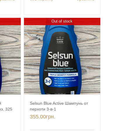
Out of stock
й
Selsun Blue Active Шампунь от
э, 325
перхоти 3-в-1
355.00
грн.