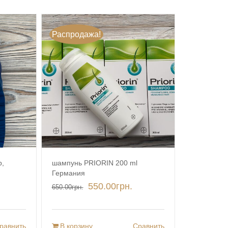
Распродажа!
p,
шампунь PRIORIN 200 ml
Германия
550.00
грн.
650.00
грн.
равнить
В корзину
Сравнить