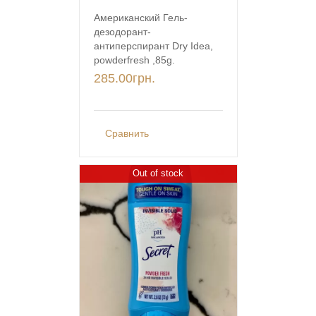
Американский Гель-
дезодорант-
антиперспирант Dry Idea,
powderfresh ,85g.
285.00
грн.
Сравнить
Out of stock