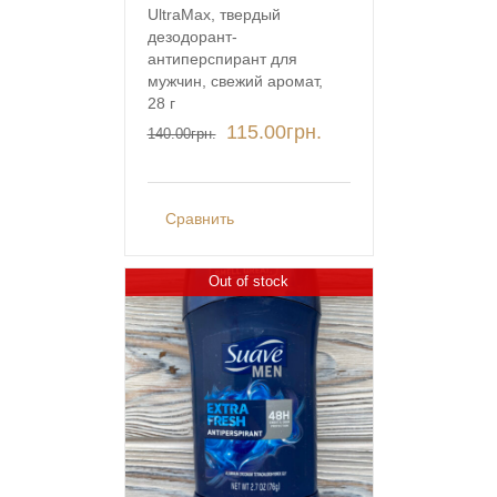
UltraMax, твердый
дезодорант-
антиперспирант для
мужчин, свежий аромат,
28 г
115.00
грн.
140.00
грн.
Сравнить
Out of stock