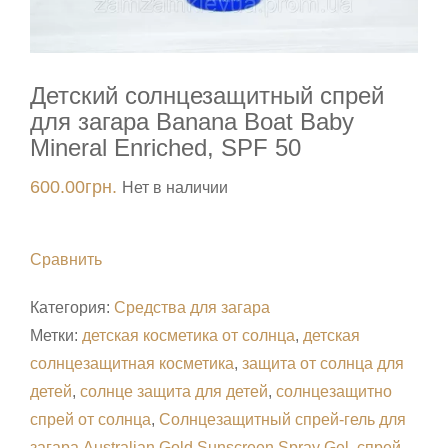
Детский солнцезащитный спрей
для загара Banana Boat Baby
Mineral Enriched, SPF 50
600.00
грн.
Нет в наличии
Сравнить
Категория:
Средства для загара
Метки:
детская косметика от солнца
,
детская
солнцезащитная косметика
,
защита от солнца для
детей
,
солнце защита для детей
,
солнцезащитно
спрей от солнца
,
Солнцезащитный спрей-гель для
загара Australian Gold Sunscreen Spray Gel
,
спрей