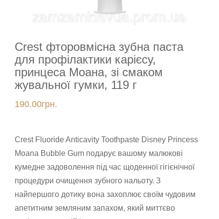
Crest фторовмісна зубна паста
для профілактики карієсу,
принцеса Моана, зі смаком
жувальної гумки, 119 г
190.00
грн.
Crest Fluoride Anticavity Toothpaste Disney Princess
Moana Bubble Gum подарує вашому малюкові
кумедне задоволення під час щоденної гігієнічної
процедури очищення зубного нальоту. З
найпершого дотику вона захоплює своїм чудовим
апетитним земляним запахом, який миттєво