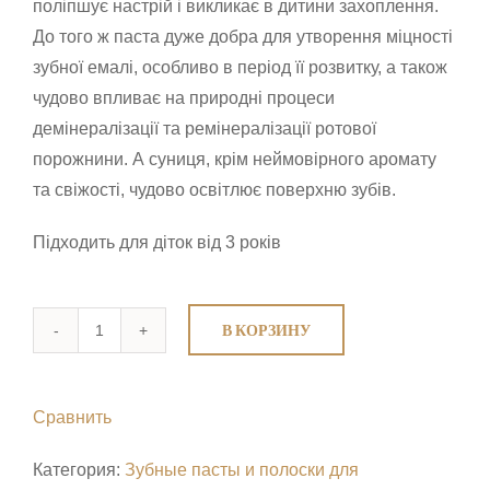
поліпшує настрій і викликає в дитини захоплення.
До того ж паста дуже добра для утворення міцності
зубної емалі, особливо в період її розвитку, а також
чудово впливає на природні процеси
демінералізації та ремінералізації ротової
порожнини. А суниця, крім неймовірного аромату
та свіжості, чудово освітлює поверхню зубів.
Підходить для діток від 3 років
В КОРЗИНУ
Количество
Crest
фторовмісна
Сравнить
зубна
паста
Категория:
Зубные пасты и полоски для