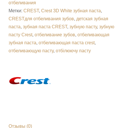
для
отбеливания
профілактики
Метки:
CREST
,
Crest 3D White зубная паста
,
карієсу,
CRESTдля отбеливания зубов
,
детская зубная
принцеса
паста
,
зубная паста CREST
,
зубную пасту
,
зубную
Моана,
пасту Crest
,
отбеливание зубов
,
отбеливающая
зі
зубная паста
,
отбеливающая паста crest
,
смаком
отбеливающую пасту
,
отбілюючу пасту
жувальної
гумки,
119 г
Отзывы (0)