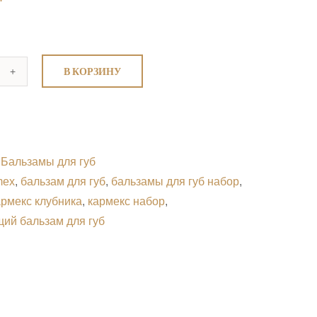
В КОРЗИНУ
личество
rmex
lm,
бника,
:
Бальзамы для губ
бор
mex
,
бальзам для губ
,
бальзамы для губ набор
,
армекс клубника
,
кармекс набор
,
ий бальзам для губ