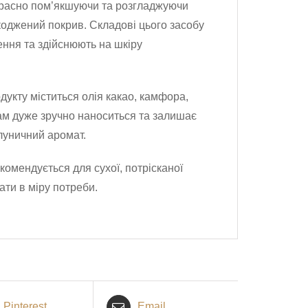
екрасно пом’якшуючи та розгладжуючи
коджений покрив. Складові цього засобу
ення та здійснюють на шкіру
одукту міститься олія какао, камфора,
зам дуже зручно наноситься та залишає
луничний аромат.
комендується для сухої, потрісканої
ати в міру потреби.
Pinterest
Email