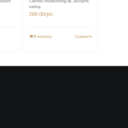
lution
Carmex moisturizing lip ,ассорти,
набор
280.00
грн.
В корзину
Сравнить