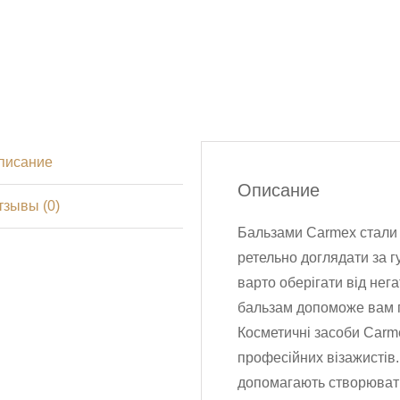
писание
Описание
тзывы (0)
Бальзами Carmex стали с
ретельно доглядати за гу
варто оберігати від нег
бальзам допоможе вам п
Косметичні засоби Carme
професійних візажистів.
допомагають створювати