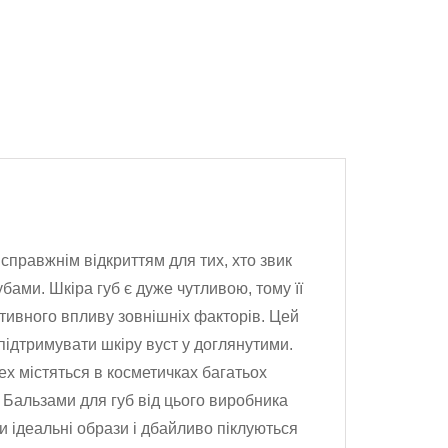
правжнім відкриттям для тих, хто звик
бами. Шкіра губ є дуже чутливою, тому її
ативного впливу зовнішніх факторів. Цей
ідтримувати шкіру вуст у доглянутими.
x містяться в косметичках багатьох
 Бальзами для губ від цього виробника
 ідеальні образи і дбайливо піклуються