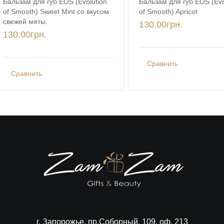
Бальзам для губ EOS (Evolution
Бальзам для губ EOS (Evo
of Smooth) Sweet Mint со вкусом
of Smooth) Apricot
свежей мяты.
130.00
грн.
130.00
грн.
Сравнить
Сравнить
г. Запорожье, пр.Соборный, 109, оф. 213