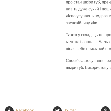
про стан шкіри губ, пр
навіть дуже сухий і пош
дієво усувають подразн
заспокійливу дію.
Також у складі цього пр
ментол і ланолін. Баль
після себе приємний по
Спосіб застосування: ре
шкіри губ. Використовув
Facebook
Twitter