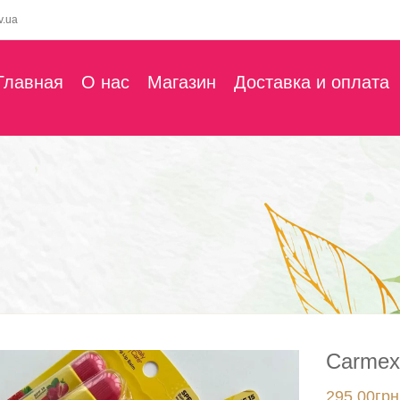
v.ua
Главная
О нас
Магазин
Доставка и оплата
Carmex 
295.00
грн