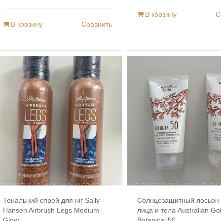
В корзину
С
В корзину
Сравнить
Тональний спрей для ніг Sally
Солнцезащитный лосьон
Hansen Airbrush Legs Medium
лица и тела Australian Go
Glow
Botanical 50