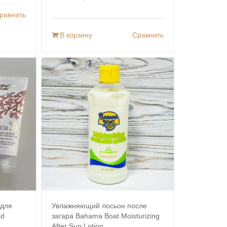
равнить
В корзину
Сравнить
 для
Увлажняющий лосьон после
ld
загара Bahama Boat Moisturizing
After Sun Lotion