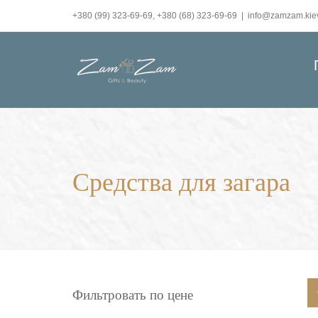
Skip
+380 (99) 323-69-69, +380 (68) 323-69-69
|
info@zamzam.kie
to
content
Средства для загара
Фильтровать по цене