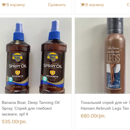
В корзину
Сравнить
В корзину
С
Banana Boat, Deep Tanning Oil
Тональний спрей для ніг S
Spray, Спрей для глибокої
Hansen Airbrush Legs Tan
засмаги, spf 4
680.00
грн.
535.00
грн.