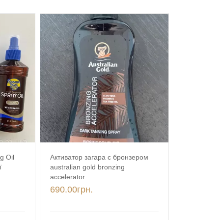
g Oil
Активатор загара с бронзером
ї
australian gold bronzing
accelerator
690.00
грн.