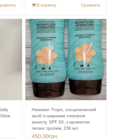
равнить
В корзину
Сравнить
ally
Hawaiian Tropic, сонцезахисний
 Glow
засіб із широким спектром
захисту, SPF 50, з ароматом
легких тропіків, 236 мл
450.00
грн.