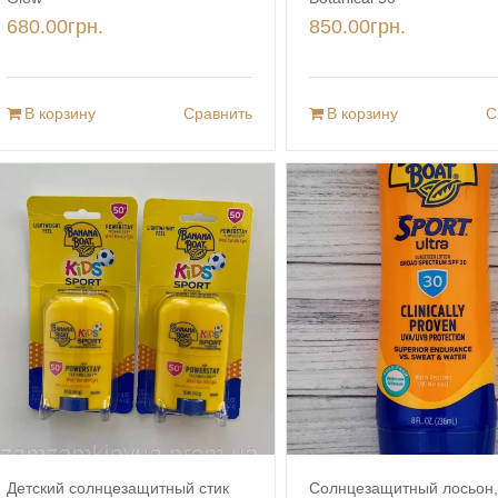
680.00
грн.
850.00
грн.
В корзину
Сравнить
В корзину
С
г. Запорожье, пр.Соборный, 109, оф. 213
info@zamzam.kiev.ua
+380 (99) 323-69-69
Детский солнцезащитный стик
Солнцезащитный лосьон,