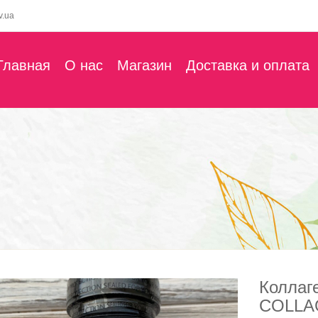
v.ua
Главная
О нас
Магазин
Доставка и оплата
Колла
COLLA