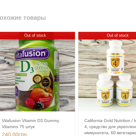
охожие товары
Out of stock
Out of stock
Vitafusion Vitamin D3 Gummy
California Gold Nutrition 
Vitamins 75 штук
4, средство для укреплен
иммунитета, 60 вегетари
240.00
грн.