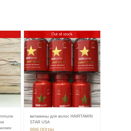
Out of stock
витамины для волос HAIRTAMIN
/ Immune
STAR USA
ия
анских
999.00
грн.