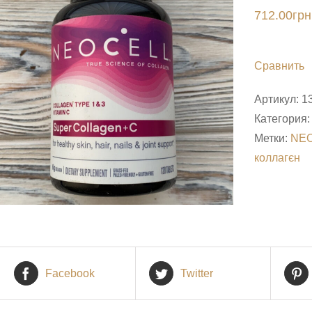
712.00
грн
Сравнить
Артикул:
1
Категория
Метки:
NE
коллагєн
Facebook
Twitter