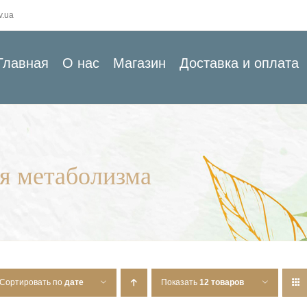
v.ua
Главная
О нас
Магазин
Доставка и оплата
ия метаболизма
Сортировать по
дате
Показать
12 товаров