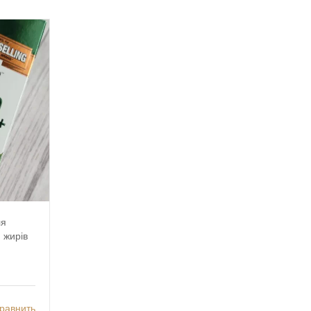
ля
 жирів
равнить