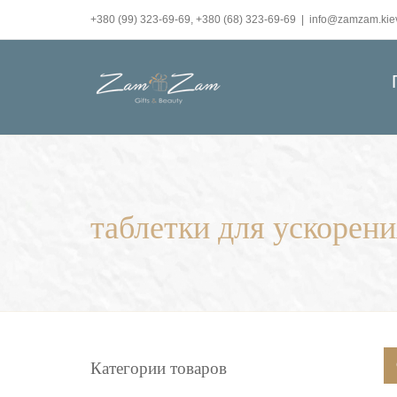
Skip
+380 (99) 323-69-69, +380 (68) 323-69-69
|
info@zamzam.kie
to
content
таблетки для ускорен
Категории товаров