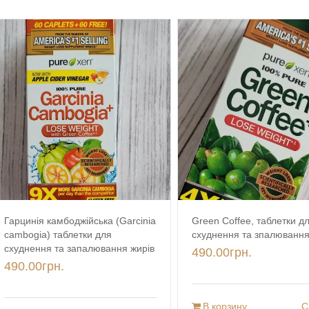
Гарцинія камбоджійська (Garcinia
Green Coffee, таблетки д
cambogia) таблетки для
схуднення та зпалювання
схуднення та запалювання жирів
490.00
грн.
490.00
грн.
В корзину
С